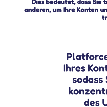
Dies bedeutet, dass Sie
anderen, um Ihre Konten u
t
Platforc
Ihres Ko
sodass 
konzentr
des 