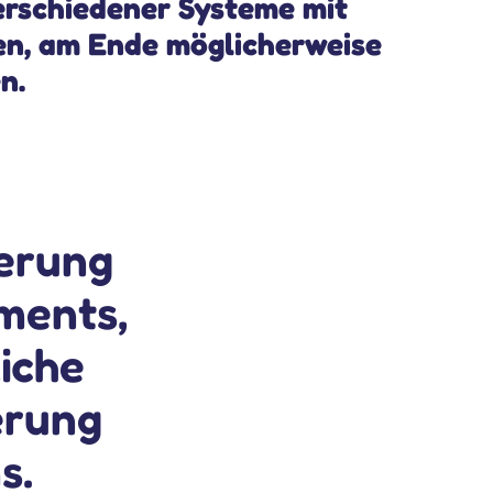
erschiedener Systeme mit
en, am Ende möglicherweise
n.
ierung
ments,
liche
erung
s.