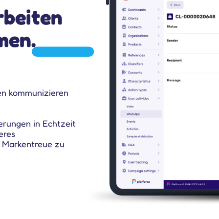
rbeiten
men.
den kommunizieren
rungen in Echtzeit
eres
e Markentreue zu