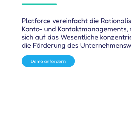
Produkttour ausprobieren
Platforce vereinfacht die Rationali
Salesforce-Effektivitätsaudit
Konto- und Kontaktmanagements, 
sich auf das Wesentliche konzentri
die Förderung des Unternehmensw
Demo anfordern