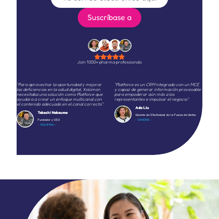
Join 1000+ pharma professionals
"Para aprovechar la oportunidad y mejorar
"Platforce es un CRM integrado con un MCE
las deficiencias en la salud digital, Xolomon
y capaz de generar información procesable
necesitaba una solución como Platforce que
para empoderar aún más a los
ayudara a crear un enfoque multicanal con
representantes e impulsar el negocio".
el contenido adecuado en el canal correcto".
Ada Liu
Takeshi Nakauma
Gerente de Efectividad de la Fuerza de Ventas
Fundador y CEO
- DANONE -
- XOLOMON -